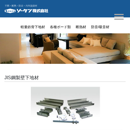
軽量鉄骨下地材
各種ボード類
断熱材
防音/吸音材
JIS鋼製壁下地材