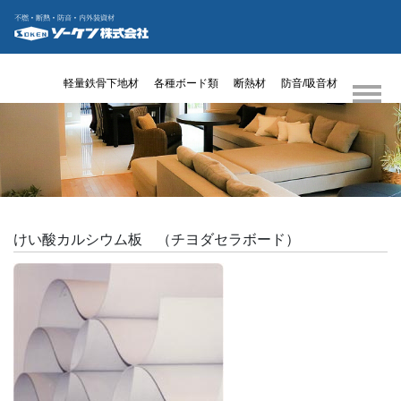
軽量鉄骨下地材
各種ボード類
断熱材
防音/吸音材
けい酸カルシウム板 （チヨダセラボード）