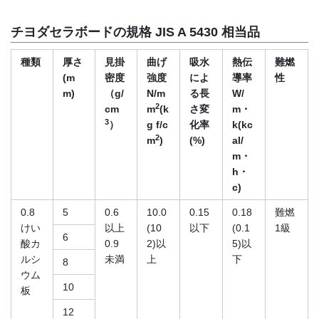
チヨダセラボードの規格
JIS A 5430
相当品
種類
厚さ
見掛
曲げ
吸水
熱伝
難燃
(m
密度
強度
によ
導率
性
m)
（g/
N/m
る長
W/
2
cm
m
(k
さ変
m・
3
）
g f/c
化率
k(kc
2
m
)
(%)
al/
m・
h・
c)
0.8
5
0.6
10.0
0.15
0.18
難燃
けい
以上
(10
以下
(0.1
1級
6
酸カ
0.9
2)以
5)以
ルシ
未満
上
下
8
ウム
10
板
12